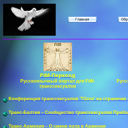
FtM-Переход
Русскоязычный портал для FtM-
Русс
транссексуалов
Конференция транссексуалов 'TGrus' на страничке
Транс-Балтия – Сообщество транссексуалов Приба
Транс-Армения – О смене пола в Армении