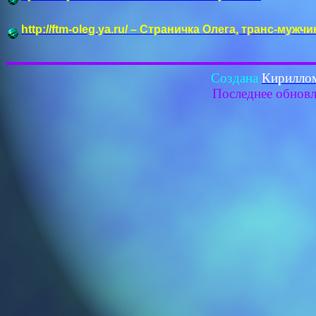
http://ftm-oleg.ya.ru/ – Страничка Олега, транс-муж
Создана
Кирилло
Последнее обнов